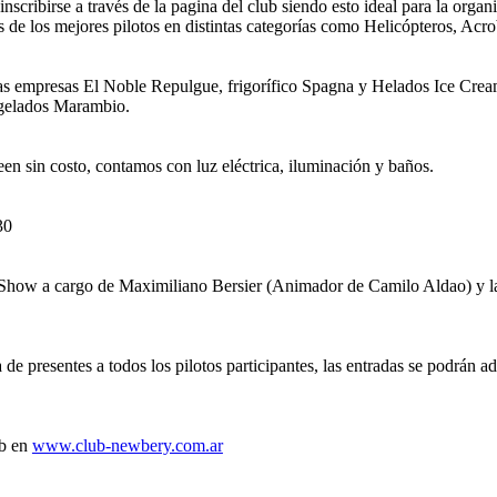
inscribirse a través de la pagina del club siendo esto ideal para la orga
de los mejores pilotos en distintas categorías como Helicópteros, Acr
las empresas El Noble Repulgue, frigorífico Spagna y Helados Ice Cream 
ngelados Marambio.
een sin costo, contamos con luz eléctrica, iluminación y baños.
30
how a cargo de Maximiliano Bersier (Animador de Camilo Aldao) y la 
e presentes a todos los pilotos participantes, las entradas se podrán a
ub en
www.club-newbery.com.ar