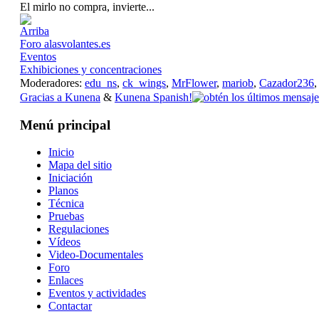
El mirlo no compra, invierte...
Foro alasvolantes.es
Eventos
Exhibiciones y concentraciones
Moderadores:
edu_ns
,
ck_wings
,
MrFlower
,
mariob
,
Cazador236
Gracias a
Kunena
&
Kunena Spanish!
Menú principal
Inicio
Mapa del sitio
Iniciación
Planos
Técnica
Pruebas
Regulaciones
Vídeos
Video-Documentales
Foro
Enlaces
Eventos y actividades
Contactar