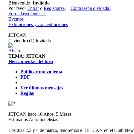
Bienvenido,
Invitado
Por favor
Entrar
o
Registrarse
.
Contraseña olvidada?
Foro alasvolantes.es
Eventos
Exhibiciones y concentraciones
JETCAN
(1 viendo) (1) Invitado
TEMA:
JETCAN
Herramientas del foro
Publicar nuevo tema
PDF
Ver últimos mensajes
Reglas
JETCAN
hace 16 Años, 5 Meses
Estimados Aeromodelistas
Los días 2,3 y 4 de marzo, tendremos el JETCAN en el Club Newbery